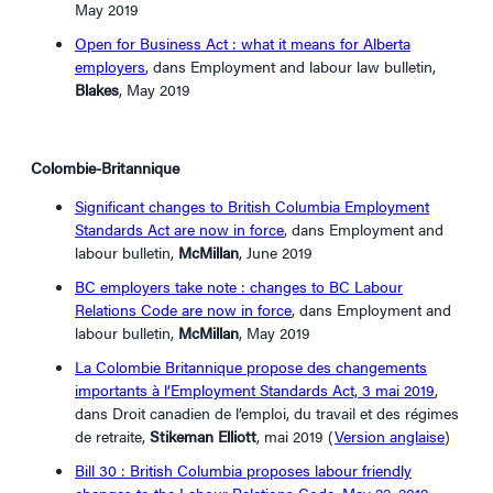
May 2019
Open for Business Act : what it means for Alberta
employers
, dans Employment and labour law bulletin,
Blakes
, May 2019
Colombie-Britannique
Significant changes to British Columbia Employment
Standards Act are now in force
, dans Employment and
labour bulletin,
McMillan
, June 2019
BC employers take note : changes to BC Labour
Relations Code are now in force
, dans Employment and
labour bulletin,
McMillan
, May 2019
La Colombie Britannique propose des changements
importants à l’Employment Standards Act, 3 mai 2019
,
dans Droit canadien de l’emploi, du travail et des régimes
de retraite,
Stikeman Elliott
, mai 2019 (
Version anglaise
)
Bill 30 : British Columbia proposes labour friendly
changes to the Labour Relations Code, May 22, 2019
,