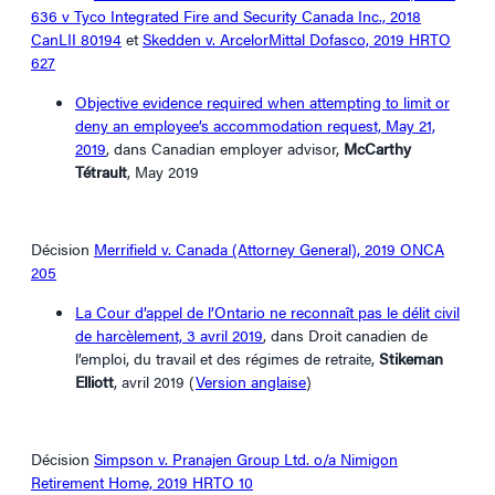
636 v Tyco Integrated Fire and Security Canada Inc., 2018
CanLII 80194
et
Skedden v. ArcelorMittal Dofasco, 2019 HRTO
627
Objective evidence required when attempting to limit or
deny an employee’s accommodation request, May 21,
2019
, dans Canadian employer advisor,
McCarthy
Tétrault
, May 2019
Décision
Merrifield v. Canada (Attorney General), 2019 ONCA
205
La Cour d’appel de l’Ontario ne reconnaît pas le délit civil
de harcèlement, 3 avril 2019
, dans Droit canadien de
l’emploi, du travail et des régimes de retraite,
Stikeman
Elliott
, avril 2019 (
Version anglaise
)
Décision
Simpson v. Pranajen Group Ltd. o/a Nimigon
Retirement Home, 2019 HRTO 10