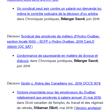
Un syndicat peut agir contre un salarié qui demande lui-
même le contrôle judiciaire de la décision d’un arbitre
,
dans Chroniques juridiques,
Bélanger Sauvé
, juin 2019
Décision
Syndicat des employés de métiers d’Hydro-Québec,
section locale 1500 – SCFP c Hydro-Québec, 2019 CanLII
38600 (QC SAT)
L’ordonnance de sauvegarde en matière de drogue et
d’alcool
, dans Chroniques juridiques,
Bélanger Sauvé
,
juin 2019
Décision
Godin c. Aréna des Canadiens inc., 2019 QCCS 1678
Victoire importante pour les employeurs du Québec
relativement aux employés à salaire annuel, 31 mai 2019
,
dans Droit canadien de l’emploi, du travail et des régimes
de retraite,
Stikeman Elliott
, mai 2019 (
Version anglaise
)