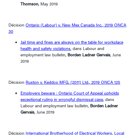
Thomson
, May 2019
Décision
Ontario (Labour) v. New Mex Canada Inc., 2019 ONCA
30
Jail time and fines are always on the table for workplace
health and safety violations
, dans Labour and
employment law bulletin,
Borden Ladner Gervais
, June
2019
Décision
Ruston v. Keddco MFG. (2011) Ltd., 2019 ONCA 125
Employers beware : Ontario Court of Appeal upholds
exceptional ruling in wrongful dismissal case
, dans
Labour and employment law bulletin,
Borden Ladner
Gervais
, June 2019
Décision
International Brotherhood of Electrical Workers, Local