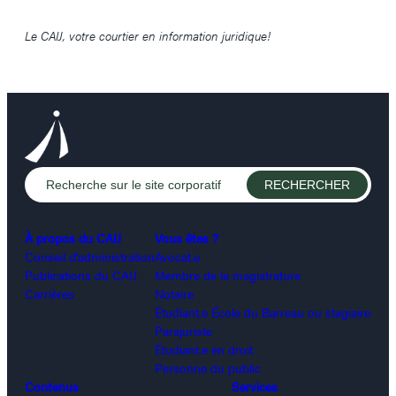
Le CAIJ, votre courtier en information juridique!
À propos du CAIJ
Vous êtes ?
Conseil d’administration
Avocat.e
Publications du CAIJ
Membre de la magistrature
Carrières
Notaire
Étudiant.e École du Barreau ou stagiaire
Parajuriste
Étudiant.e en droit
Personne du public
Contenus
Services