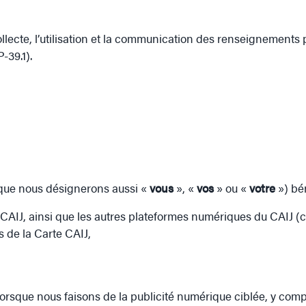
 collecte, l’utilisation et la communication des renseignemen
-39.1).
s (que nous désignerons aussi «
vous
», «
vos
» ou «
votre
») bén
e CAIJ, ainsi que les autres plateformes numériques du CAIJ (c
s de la Carte CAIJ,
lorsque nous faisons de la publicité numérique ciblée, y compr