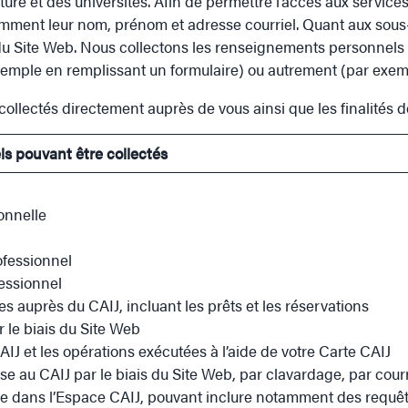
ture et des universités. Afin de permettre l’accès aux servi
ment leur nom, prénom et adresse courriel. Quant aux sous-t
e du Site Web. Nous collectons les renseignements personnel
exemple en remplissant un formulaire) ou autrement (par exemp
ollectés directement auprès de vous ainsi que les finalités de
 pouvant être collectés
onnelle
fessionnel
essionnel
 auprès du CAIJ, incluant les prêts et les réservations
r le biais du Site Web
AIJ et les opérations exécutées à l’aide de votre Carte CAIJ
se au CAIJ par le biais du Site Web, par clavardage, par cour
he dans l’Espace CAIJ, pouvant inclure notamment des requê