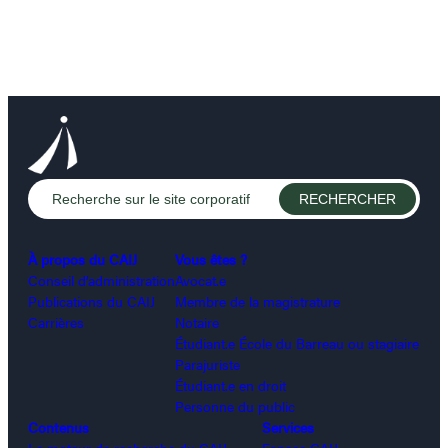
À propos du CAIJ
Vous êtes ?
Conseil d’administration
Avocat.e
Publications du CAIJ
Membre de la magistrature
Carrières
Notaire
Étudiant.e École du Barreau ou stagiaire
Parajuriste
Étudiant.e en droit
Personne du public
Contenus
Services