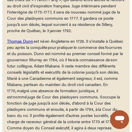
au droit civil d’inspiration française. Juge intérimaire pendant
l’interrègne de 1775-1777, il sera de nouveau nommé juge de la
Cour des plaidoyers communs en 1777. Il gardera ce poste
jusqu’à son décès, lequel survient à sa résidence de Sillery,
proche de Québec, le 3 janvier 1792.
Thomas Dunn
est né en Angleterre en 1729. Il s’installe à Québec
peu après la conquête pour pratiquer le commerce des fourrures
et du poisson. Dunn est nommé au premier conseil formé par le
gouverneur Murray en 1764, où il fera la connaissance de son
futur collègue, Adam Mabane. Il reste membre des différents
conseils législatifs et exécutifs de la colonie jusqu’à son décès.
Marié à une Canadienne et également seigneur, il est, comme
Mabane, partisan du maintien du droit civil canadien. En
1770, malgré une absence de formation juridique, il
est nommé juge de Cour des plaidoyers communs. Il occupe la
fonction de juge jusqu’à son décès, d’abord à la Cour des
plaidoyers communs et ensuite, à partir de 1794, à la Cour du
banc du roi. Il profite également d’autres postes lucratifs, dont la
charge de receveur général de la colonie entre 1770 et 1777.
Comme doyen du Conseil exécutif, il agira à deux reprises