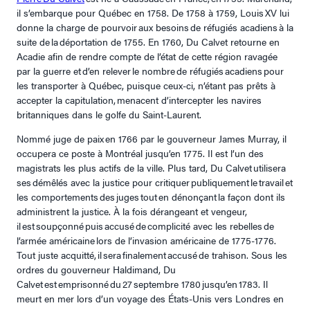
il s’embarque pour Québec en 1758. De 1758 à 1759, Louis XV lui
donne la charge de pourvoir aux besoins de réfugiés acadiens à la
suite de la déportation de 1755. En 1760, Du Calvet retourne en
Acadie afin de rendre compte de l’état de cette région ravagée
par la guerre et d’en relever le nombre de réfugiés acadiens pour
les transporter à Québec, puisque ceux-ci, n’étant pas prêts à
accepter la capitulation, menacent d’intercepter les navires
britanniques dans le golfe du Saint-Laurent.
Nommé juge de paix en 1766 par le gouverneur James Murray, il
occupera ce poste à Montréal jusqu’en 1775. Il est l’un des
magistrats les plus actifs de la ville. Plus tard, Du Calvet utilisera
ses démêlés avec la justice pour critiquer publiquement le travail et
les comportements des juges tout en dénonçant la façon dont ils
administrent la justice. À la fois dérangeant et vengeur,
il est soupçonné puis accusé de complicité avec les rebelles de
l’armée américaine lors de l’invasion américaine de 1775-1776.
Tout juste acquitté, il sera finalement accusé de trahison. Sous les
ordres du gouverneur Haldimand, Du
Calvet est emprisonné du 27 septembre 1780 jusqu’en 1783. Il
meurt en mer lors d’un voyage des États-Unis vers Londres en