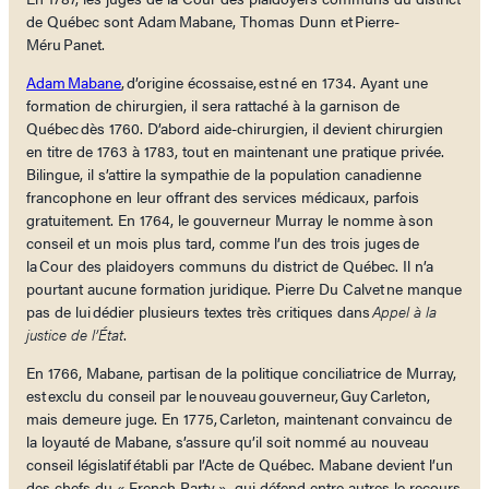
de Québec sont Adam Mabane, Thomas Dunn et Pierre-
Méru Panet.
Adam Mabane
, d’origine écossaise, est né en 1734. Ayant une
formation de chirurgien, il sera rattaché à la garnison de
Québec dès 1760. D’abord aide-chirurgien, il devient chirurgien
en titre de 1763 à 1783, tout en maintenant une pratique privée.
Bilingue, il s’attire la sympathie de la population canadienne
francophone en leur offrant des services médicaux, parfois
gratuitement. En 1764, le gouverneur Murray le nomme à son
conseil et un mois plus tard, comme l’un des trois juges de
la Cour des plaidoyers communs du district de Québec. Il n’a
pourtant aucune formation juridique. Pierre Du Calvet ne manque
pas de lui dédier plusieurs textes très critiques dans
Appel à la
justice de l’État
.
En 1766, Mabane, partisan de la politique conciliatrice de Murray,
est exclu du conseil par le nouveau gouverneur, Guy Carleton,
mais demeure juge. En 1775, Carleton, maintenant convaincu de
la loyauté de Mabane, s’assure qu’il soit nommé au nouveau
conseil législatif établi par l’Acte de Québec. Mabane devient l’un
des chefs du « French Party », qui défend entre autres le recours