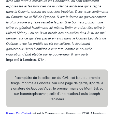
avec une lettre à messieurs les Canadiens, où sont fidèlement
exposés les actes horribles de la violence arbitraire qui a régné
dans la Colonie, durant les derniers troubles, & les vrais sentiments
du Canada sur le Bill de Québec, & sur la forme de gouvernement
la plus propre à y faire renaître la paix & le bonheur public : une
lettre au général Haldimand lui-même. Enfin une dernière lettre à
Milord Sidney ; où on lit un précis des nouvelles du 4 & 10 de mai
dernier, sur ce qui s’est passé en avril dans le Conseil Législatif de
Québec, avec les protêts de six conseillers, le lieutenant
gouverneur Henri Hamilton à leur tête, contre la nouvelle
inquisition d’État établie par le gouverneur & son parti.
Imprimé à Londres, 1784.
L’exemplaire de la collection du CAIJ est issu du premier
tirage imprimé à Londres. Sur une page de garde, il porte la
signature de Jacques Viger, le premier maire de Montréal, et,
sur le contreplat avant, celle d’une relation, Louis-Joseph
Papineau.
Pierre Du Calvet
est né à Caussade en France, en 1735. Marchand,