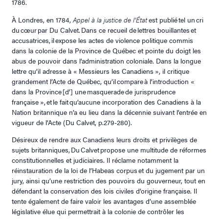
1786.
À Londres, en 1784,
Appel à la justice de l’État
est publié tel un cri
du cœur par Du Calvet. Dans ce recueil de lettres bouillantes et
accusatrices, il expose les actes de violence politique commis
dans la colonie de la Province de Québec et pointe du doigt les
abus de pouvoir dans l’administration coloniale. Dans la longue
lettre qu’il adresse à « Messieurs les Canadiens », il critique
grandement l’Acte de Québec, qu’il compare à l’introduction «
dans la Province [d’] une masquerade de jurisprudence
française », et le fait qu’aucune incorporation des Canadiens à la
Nation britannique n’a eu lieu dans la décennie suivant l’entrée en
vigueur de l’Acte (Du Calvet, p.279-280).
Désireux de rendre aux Canadiens leurs droits et privilèges de
sujets britanniques, Du Calvet propose une multitude de réformes
constitutionnelles et judiciaires. Il réclame notamment la
réinstauration de la loi de l’Habeas corpus et du jugement par un
jury, ainsi qu’une restriction des pouvoirs du gouverneur, tout en
défendant la conservation des lois civiles d’origine française. Il
tente également de faire valoir les avantages d’une assemblée
législative élue qui permettrait à la colonie de contrôler les