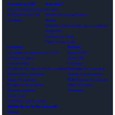
À propos du CAIJ
Vous êtes ?
Conseil d’administration
Avocat.e
Publications du CAIJ
Membre de la magistrature
Carrières
Notaire
Étudiant.e École du Barreau ou stagiaire
Parajuriste
Étudiant.e en droit
Personne du public
Contenus
Services
Le moteur de recherche du CAIJ
Espace CAIJ
Doctrine en ligne
Carte CAIJ
Lois annotées
Formation
Questions de recherche documentées
Repérage documentaire
Dictionnaires juridiques
Soutien à la recherche
Bases de données
Bibliothèques de cotravail
Modèles et formulaires
Prêts et livraison
Dossiers spéciaux
Tarification
Index Scott
Collections patrimoniales
Recherche sur le site corporatif
Médias