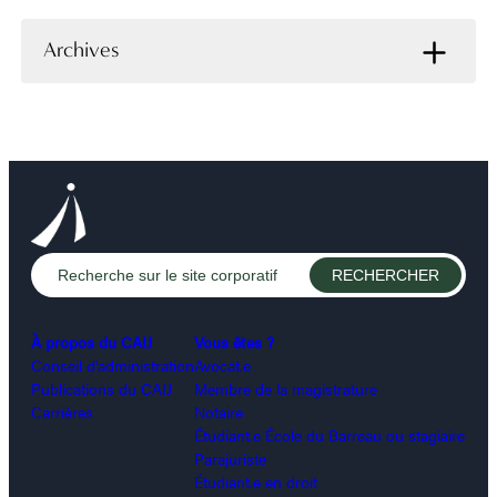
Archives
À propos du CAIJ
Vous êtes ?
Conseil d’administration
Avocat.e
Publications du CAIJ
Membre de la magistrature
Carrières
Notaire
Étudiant.e École du Barreau ou stagiaire
Parajuriste
Étudiant.e en droit