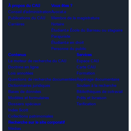
À propos du CAIJ
Vous êtes ?
Conseil d’administration
Avocat.e
Publications du CAIJ
Membre de la magistrature
Carrières
Notaire
Étudiant.e École du Barreau ou stagiaire
Parajuriste
Étudiant.e en droit
Personne du public
Contenus
Services
Le moteur de recherche du CAIJ
Espace CAIJ
Doctrine en ligne
Carte CAIJ
Lois annotées
Formation
Questions de recherche documentées
Repérage documentaire
Dictionnaires juridiques
Soutien à la recherche
Bases de données
Bibliothèques de cotravail
Modèles et formulaires
Prêts et livraison
Dossiers spéciaux
Tarification
Index Scott
Collections patrimoniales
Recherche sur le site corporatif
Médias