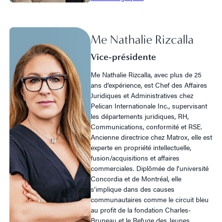
Me Nathalie Rizcalla
Vice-présidente
Me Nathalie Rizcalla, avec plus de 25
ans d’expérience, est Chef des Affaires
Juridiques et Administratives chez
Pelican Internationale Inc., supervisant
les départements juridiques, RH,
Communications, conformité et RSE.
Ancienne directrice chez Matrox, elle est
experte en propriété intellectuelle,
fusion/acquisitions et affaires
commerciales. Diplômée de l’université
Concordia et de Montréal, elle
s’implique dans des causes
communautaires comme le circuit bleu
au profit de la fondation Charles-
Bruneau et le Refuge des Jeunes.