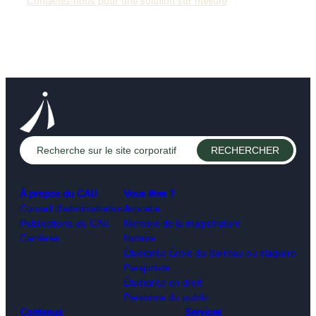
À propos du CAIJ
Vous êtes ?
Conseil d’administration
Avocat.e
Publications du CAIJ
Membre de la magistrature
Carrières
Notaire
Étudiant.e École du Barreau ou stagiaire
Parajuriste
Étudiant.e en droit
Personne du public
Contenus
Services