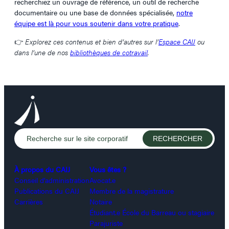
recherchiez un ouvrage de référence, un outil de recherche
documentaire ou une base de données spécialisée,
notre
équipe est là pour vous soutenir dans votre pratique
.
👉
Explorez ces contenus et bien d’autres sur l’
Espace CAIJ
ou
dans l’une de nos
bibliothèques de cotravail
.
À propos du CAIJ
Vous êtes ?
Conseil d’administration
Avocat.e
Publications du CAIJ
Membre de la magistrature
Carrières
Notaire
Étudiant.e École du Barreau ou stagiaire
Parajuriste