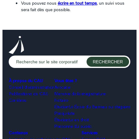
Vous pouvez nous
écrire en tout temps
, un suivi vous
sera fait dès que possible.
À propos du CAIJ
Vous êtes ?
Conseil d’administration
Avocat.e
Publications du CAIJ
Membre de la magistrature
Carrières
Notaire
Étudiant.e École du Barreau ou stagiaire
Parajuriste
Étudiant.e en droit
Personne du public
Contenus
Services