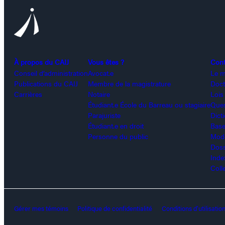
À propos du CAIJ
Vous êtes ?
Con
Conseil d’administration
Avocat.e
Le m
Publications du CAIJ
Membre de la magistrature
Doct
Carrières
Notaire
Lois
Étudiant.e École du Barreau ou stagiaire
Ques
Parajuriste
Dict
Étudiant.e en droit
Base
Personne du public
Modè
Doss
Inde
Coll
Gérer mes témoins
Politique de confidentialité
Conditions d’utilisatio