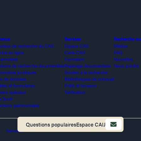
tenus
Services
Recherche sur 
oteur de recherche du CAIJ
Espace CAIJ
Médias
rine en ligne
Carte CAIJ
FAQ
 annotées
Formation
Nouvelles
tions de recherche documentées
Repérage documentaire
Nous joindre
ionnaires juridiques
Soutien à la recherche
s de données
Bibliothèques de cotravail
les et formulaires
Prêts et livraison
iers spéciaux
Tarification
x Scott
ections patrimoniales
Questions populaires
Espace CAIJ
n
Sécurité