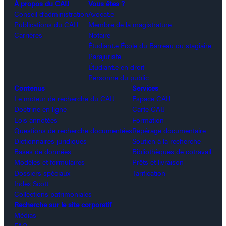
À propos du CAIJ
Vous êtes ?
Conseil d’administration
Avocat.e
Publications du CAIJ
Membre de la magistrature
Carrières
Notaire
Étudiant.e École du Barreau ou stagiaire
Parajuriste
Étudiant.e en droit
Personne du public
Contenus
Services
Le moteur de recherche du CAIJ
Espace CAIJ
Doctrine en ligne
Carte CAIJ
Lois annotées
Formation
Questions de recherche documentées
Repérage documentaire
Dictionnaires juridiques
Soutien à la recherche
Bases de données
Bibliothèques de cotravail
Modèles et formulaires
Prêts et livraison
Dossiers spéciaux
Tarification
Index Scott
Collections patrimoniales
Recherche sur le site corporatif
Médias
FAQ