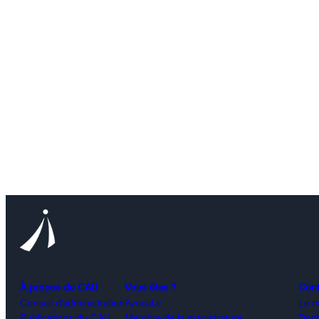
À propos du CAIJ
Vous êtes ?
Con
Conseil d’administration
Avocat.e
Le m
Publications du CAIJ
Membre de la magistrature
Doct