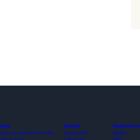
tenus
Services
Recherche sur 
oteur de recherche du CAIJ
Espace CAIJ
Médias
rine en ligne
Carte CAIJ
FAQ