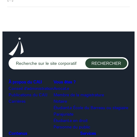
À propos du CAIJ
Vous êtes ?
Conseil d’administration
Avocat.e
Publications du CAIJ
Membre de la magistrature
Carrières
Notaire
Étudiant.e École du Barreau ou stagiaire
Parajuriste
Étudiant.e en droit
Personne du public
Contenus
Services