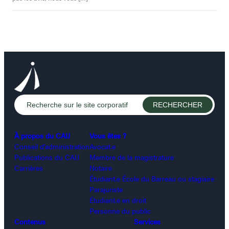
À propos du CAIJ
Vous êtes ?
Conseil d’administration
Avocat.e
Publications du CAIJ
Membre de la magistrature
Carrières
Notaire
Étudiant.e École du Barreau ou stagiaire
Parajuriste
Étudiant.e en droit
Personne du public
Contenus
Services