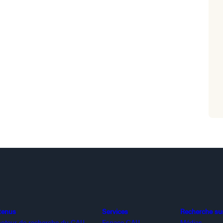
tenus
Services
Recherche sur 
oteur de recherche du CAIJ
Espace CAIJ
Médias