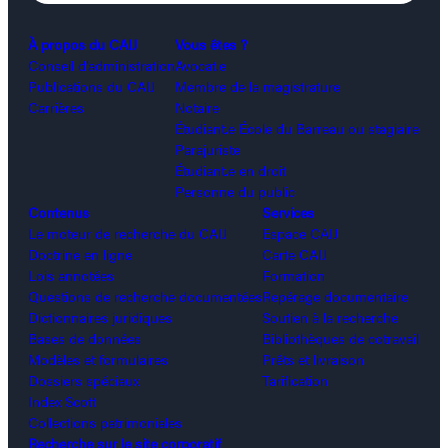
À propos du CAIJ
Vous êtes ?
Conseil d’administration
Avocat.e
Publications du CAIJ
Membre de la magistrature
Carrières
Notaire
Étudiant.e École du Barreau ou stagiaire
Parajuriste
Étudiant.e en droit
Personne du public
Contenus
Services
Le moteur de recherche du CAIJ
Espace CAIJ
Doctrine en ligne
Carte CAIJ
Lois annotées
Formation
Questions de recherche documentées
Repérage documentaire
Dictionnaires juridiques
Soutien à la recherche
Bases de données
Bibliothèques de cotravail
Modèles et formulaires
Prêts et livraison
Dossiers spéciaux
Tarification
Index Scott
Collections patrimoniales
Recherche sur le site corporatif