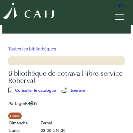
EN
Toutes les bibliothèques
Bibliothèque de cotravail libre-service
Roberval
Consulter le catalogue
Itinéraire
Partager
Fermé
Dimanche
Fermé
Lundi
08:30 à 16:30