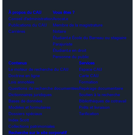
À propos du CAIJ
Vous êtes ?
Conseil d’administration
Avocat.e
Publications du CAIJ
Membre de la magistrature
Carrières
Notaire
Étudiant.e École du Barreau ou stagiaire
Parajuriste
Étudiant.e en droit
Personne du public
Contenus
Services
Le moteur de recherche du CAIJ
Espace CAIJ
Doctrine en ligne
Carte CAIJ
Lois annotées
Formation
Questions de recherche documentées
Repérage documentaire
Dictionnaires juridiques
Soutien à la recherche
Bases de données
Bibliothèques de cotravail
Modèles et formulaires
Prêts et livraison
Dossiers spéciaux
Tarification
Index Scott
Collections patrimoniales
Recherche sur le site corporatif