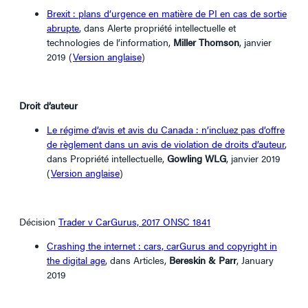
Brexit : plans d’urgence en matière de PI en cas de sortie
abrupte
, dans Alerte propriété intellectuelle et
technologies de l’information,
Miller Thomson
, janvier
2019 (
Version anglaise
)
Droit d’auteur
Le régime d’avis et avis du Canada : n’incluez pas d’offre
de règlement dans un avis de violation de droits d’auteur
,
dans Propriété intellectuelle,
Gowling WLG
, janvier 2019
(
Version anglaise
)
Décision
Trader v CarGurus, 2017 ONSC 1841
Crashing the internet : cars, carGurus and copyright in
the digital age
, dans Articles,
Bereskin & Parr
, January
2019