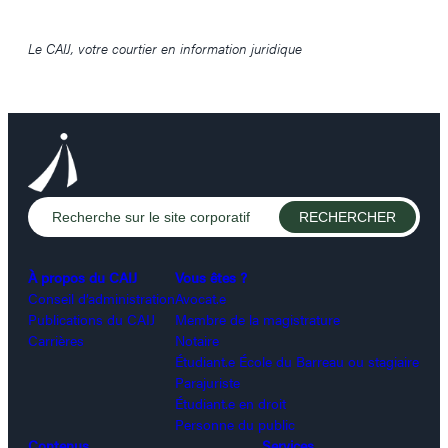
Le CAIJ, votre courtier en information juridique
À propos du CAIJ
Vous êtes ?
Conseil d’administration
Avocat.e
Publications du CAIJ
Membre de la magistrature
Carrières
Notaire
Étudiant.e École du Barreau ou stagiaire
Parajuriste
Étudiant.e en droit
Personne du public
Contenus
Services