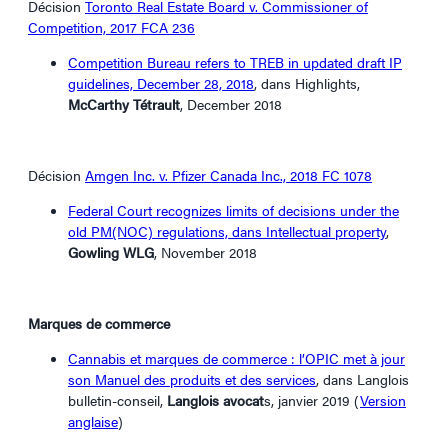
Décision
Toronto Real Estate Board v. Commissioner of
Competition, 2017 FCA 236
Competition Bureau refers to TREB in updated draft IP
guidelines, December 28, 2018
, dans Highlights,
McCarthy Tétrault
, December 2018
Décision
Amgen Inc. v. Pfizer Canada Inc., 2018 FC 1078
Federal Court recognizes limits of decisions under the
old PM(NOC) regulations, dans Intellectual property
,
Gowling WLG
, November 2018
Marques de commerce
Cannabis et marques de commerce : l’OPIC met à jour
son Manuel des produits et des services
, dans Langlois
bulletin-conseil,
Langlois avocat
s, janvier 2019 (
Version
anglaise
)