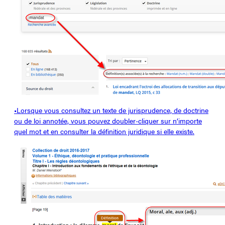
•Lorsque vous consultez un texte de jurisprudence, de doctrine
ou de loi annotée, vous pouvez doubler-cliquer sur n’importe
quel mot et en consulter la définition juridique si elle existe.