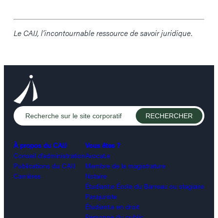
Le CAIJ, l’incontournable ressource de savoir juridique.
À propos du CAIJ
Vous êtes ?
Conseil d’administration
Avocat.e
Publications du CAIJ
Membre de la magistrature
Carrières
Notaire
Étudiant.e École du Barreau ou stagiaire
Parajuriste
Étudiant.e en droit
Personne du public