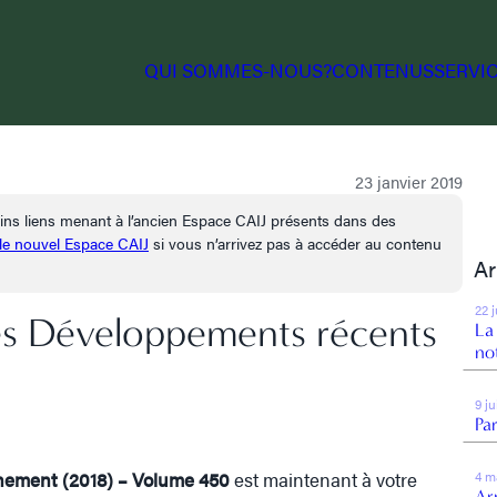
QUI SOMMES-NOUS?
CONTENUS
SERVI
23 janvier 2019
tains liens menant à l’ancien Espace CAIJ présents dans des
 le nouvel Espace CAIJ
si vous n’arrivez pas à accéder au contenu
Ar
22 
les Développements récents
La
no
9 j
Par
nnement (2018) – Volume 450
est maintenant à votre
4 m
Arr