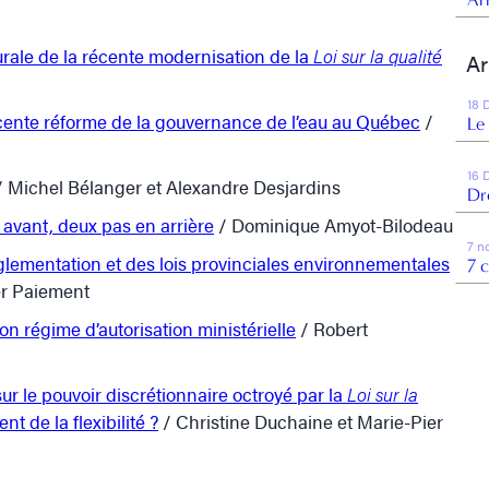
urale de la récente modernisation de la
Loi sur la qualité
Ar
18 
écente réforme de la gouvernance de l’eau au Québec
/
Le
16 
 Michel Bélanger et Alexandre Desjardins
Dr
avant, deux pas en arrière
/ Dominique Amyot-Bilodeau
7 n
églementation et des lois provinciales environnementales
7 
er Paiement
on régime d’autorisation ministérielle
/ Robert
sur le pouvoir discrétionnaire octroyé par la
Loi sur la
ent de la flexibilité ?
/ Christine Duchaine et Marie-Pier