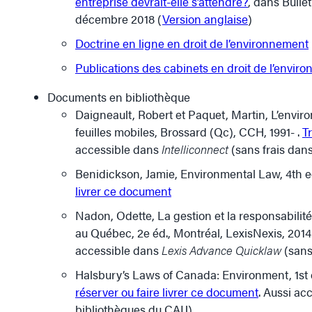
entreprise devrait-elle s’attendre?
, dans Bulle
décembre 2018 (
Version anglaise
)
Doctrine en ligne en droit de l’environnement
Publications des cabinets en droit de l’envir
Documents en bibliothèque
Daigneault, Robert et Paquet, Martin, L’envir
feuilles mobiles, Brossard (Qc), CCH, 1991- .
T
accessible dans
Intelliconnect
(sans frais dans
Benidickson, Jamie, Environmental Law, 4th ed
livrer ce document
Nadon, Odette, La gestion et la responsabilité
au Québec, 2e éd., Montréal, LexisNexis, 2014
accessible dans
Lexis Advance Quicklaw
(sans
Halsbury’s Laws of Canada: Environment, 1st e
réserver ou faire livrer ce document
. Aussi ac
bibliothèques du CAIJ)