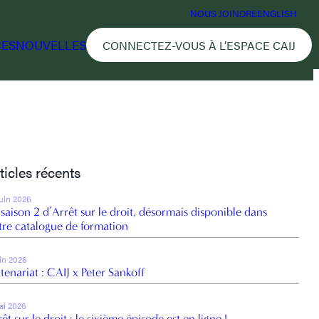
NOUS JOINDRE
ENGLISH
CES
NOUVELLES
CONNECTEZ-VOUS À L’ESPACE CAIJ
ticles récents
juin 2026
 saison 2 d’Arrêt sur le droit, désormais disponible dans
tre catalogue de formation
uin 2026
tenariat : CAIJ x Peter Sankoff
ai 2026
êt sur le droit : le sixième épisode est en ligne !