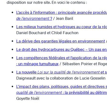
disposition sur notre site. En voici le contenu :
L’accès à l’information : principale avancée procéd
de l’environnement
?
/ Jean Baril
Les milieux humides et hydriques au coeur de la r
Daniel Bouchard et Chloé Fauchon
La dérive des garanties légales en environnement
/
Le droit des hydrocarbures au Québec – Un pas en 
Les compétences fédérales et l’application de la r
: un ménage tumultueux
/ Sébastien Poirier et Rog
La nouvelle
Loi sur la qualité de l’environnement
et s
Daigneault avec la collaboration de Lucie Gosselin
L’impact des plans, politiques, guides et directives 
qualité de l’environnement
: la prévisibilité au détrim
Goyette Noël