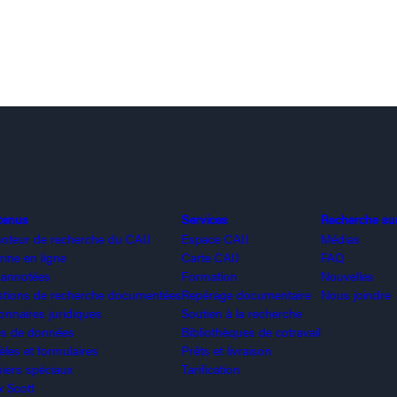
tenus
Services
Recherche sur 
oteur de recherche du CAIJ
Espace CAIJ
Médias
rine en ligne
Carte CAIJ
FAQ
 annotées
Formation
Nouvelles
tions de recherche documentées
Repérage documentaire
Nous joindre
ionnaires juridiques
Soutien à la recherche
s de données
Bibliothèques de cotravail
les et formulaires
Prêts et livraison
iers spéciaux
Tarification
x Scott