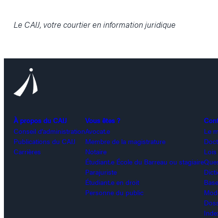
Le CAIJ, votre courtier en information juridique
À propos du CAIJ
Vous êtes ?
Con
Conseil d’administration
Avocat.e
Le m
Publications du CAIJ
Membre de la magistrature
Doct
Carrières
Notaire
Lois
Étudiant.e École du Barreau ou stagiaire
Ques
Parajuriste
Dict
Étudiant.e en droit
Base
Personne du public
Modè
Doss
Inde