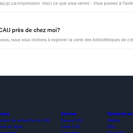
caij.qc.ca/impression Voici ce que vous verrez : Vous pouvez à l’ai
 CAIJ près de chez moi?
vous, nous vous invitons à explorer la carte des bibliothèques de co
tenus
Services
Recherche sur 
oteur de recherche du CAIJ
Espace CAIJ
Médias
rine en ligne
Carte CAIJ
FAQ
 annotées
Formation
Nouvelles