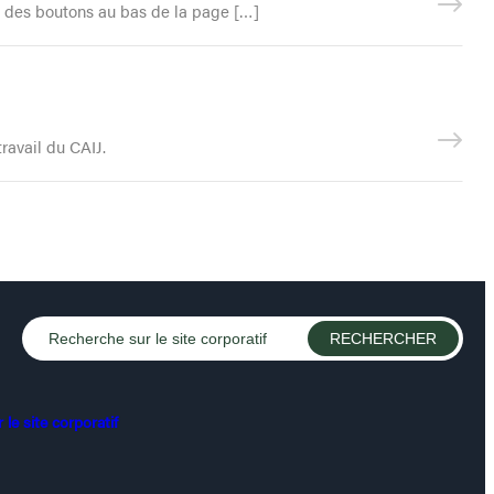
de des boutons au bas de la page […]
travail du CAIJ.
le site corporatif