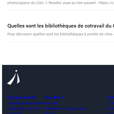
photocopieur du CAIJ. 1. Rendez-vous au lien suivant : https://
Quelles sont les bibliothèques de cotravail du
Pour découvrir quelles sont les bibliothèques à portée de chez-
À propos du CAIJ
Vous êtes ?
Con
Conseil d’administration
Avocat.e
Le m
Publications du CAIJ
Membre de la magistrature
Doct
Carrières
Notaire
Lois