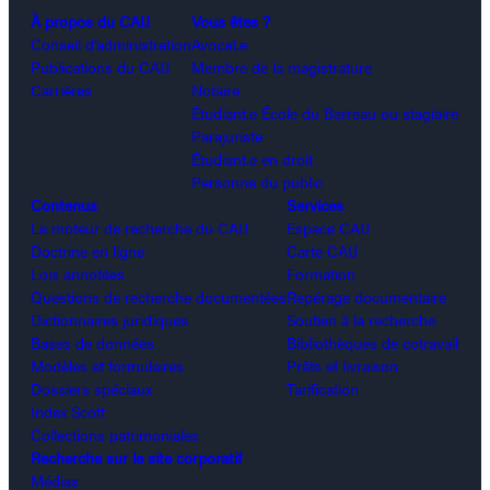
À propos du CAIJ
Vous êtes ?
Conseil d’administration
Avocat.e
Publications du CAIJ
Membre de la magistrature
Carrières
Notaire
Étudiant.e École du Barreau ou stagiaire
Parajuriste
Étudiant.e en droit
Personne du public
Contenus
Services
Le moteur de recherche du CAIJ
Espace CAIJ
Doctrine en ligne
Carte CAIJ
Lois annotées
Formation
Questions de recherche documentées
Repérage documentaire
Dictionnaires juridiques
Soutien à la recherche
Bases de données
Bibliothèques de cotravail
Modèles et formulaires
Prêts et livraison
Dossiers spéciaux
Tarification
Index Scott
Collections patrimoniales
Recherche sur le site corporatif
Médias