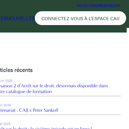
NOUS JOINDRE
ENGLISH
CES
NOUVELLES
CONNECTEZ-VOUS À L’ESPACE CAIJ
ticles récents
juin 2026
 saison 2 d’Arrêt sur le droit, désormais disponible dans
tre catalogue de formation
uin 2026
tenariat : CAIJ x Peter Sankoff
ai 2026
êt sur le droit : le sixième épisode est en ligne !