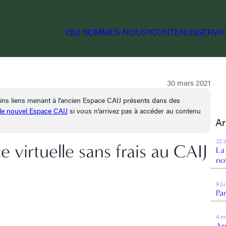
QUI SOMMES-NOUS?
CONTENUS
SERVI
30 mars 2021
tains liens menant à l’ancien Espace CAIJ présents dans des
 le nouvel Espace CAIJ
si vous n’arrivez pas à accéder au contenu
Ar
22 
 virtuelle sans frais au CAIJ
La
no
9 j
Par
4 m
Arr