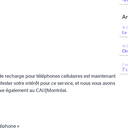
Ar
18 
Le
16 
Dr
7 n
7 
de recharge pour téléphones cellulaires est maintenant
ester votre intérêt pour ce service, et nous vous avons
ve également au CAIJ|Montréal.
éléphone »