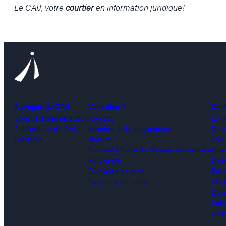
Le CAIJ, votre
courtier
en information juridique!
À propos du CAIJ
Vous êtes ?
Con
Conseil d’administration
Avocat.e
Le m
Publications du CAIJ
Membre de la magistrature
Doct
Carrières
Notaire
Lois
Étudiant.e École du Barreau ou stagiaire
Ques
Parajuriste
Dict
Étudiant.e en droit
Base
Personne du public
Modè
Doss
Inde
Coll