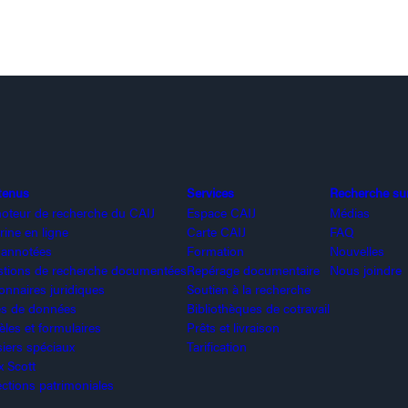
tenus
Services
Recherche sur 
oteur de recherche du CAIJ
Espace CAIJ
Médias
rine en ligne
Carte CAIJ
FAQ
 annotées
Formation
Nouvelles
tions de recherche documentées
Repérage documentaire
Nous joindre
ionnaires juridiques
Soutien à la recherche
s de données
Bibliothèques de cotravail
les et formulaires
Prêts et livraison
iers spéciaux
Tarification
x Scott
ections patrimoniales