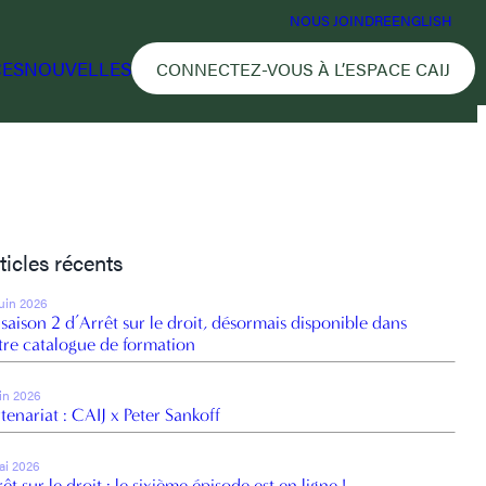
NOUS JOINDRE
ENGLISH
CES
NOUVELLES
CONNECTEZ-VOUS À L’ESPACE CAIJ
ticles récents
juin 2026
 saison 2 d’Arrêt sur le droit, désormais disponible dans
tre catalogue de formation
uin 2026
tenariat : CAIJ x Peter Sankoff
ai 2026
êt sur le droit : le sixième épisode est en ligne !