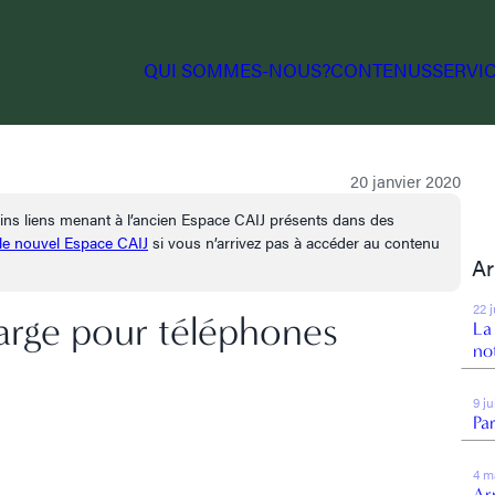
QUI SOMMES-NOUS?
CONTENUS
SERVI
20 janvier 2020
tains liens menant à l’ancien Espace CAIJ présents dans des
 le nouvel Espace CAIJ
si vous n’arrivez pas à accéder au contenu
Ar
22 
arge pour téléphones
La
no
9 j
Par
4 m
Arr