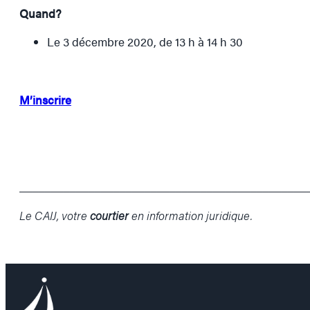
Quand?
Le 3 décembre 2020, de 13 h à 14 h 30
M’inscrire
______________________________________________
Le CAIJ, votre
courtier
en information juridique.