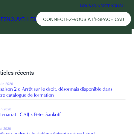
NOUS JOINDRE
ENGLISH
CES
NOUVELLES
CONNECTEZ-VOUS À L’ESPACE CAIJ
ticles récents
juin 2026
 saison 2 d’Arrêt sur le droit, désormais disponible dans
tre catalogue de formation
uin 2026
tenariat : CAIJ x Peter Sankoff
ai 2026
êt sur le droit : le sixième épisode est en ligne !