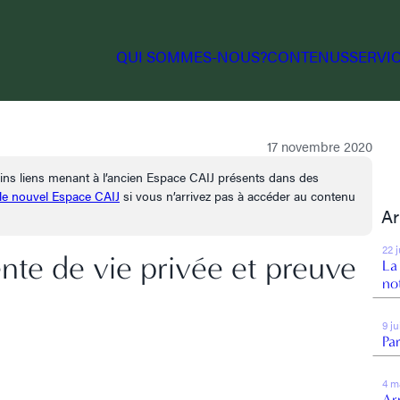
QUI SOMMES-NOUS?
CONTENUS
SERVI
17 novembre 2020
tains liens menant à l’ancien Espace CAIJ présents dans des
 le nouvel Espace CAIJ
si vous n’arrivez pas à accéder au contenu
Ar
22 
nte de vie privée et preuve
La
no
9 j
Par
4 m
Arr