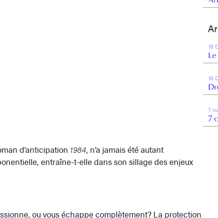
Ar
18 
Le
16 
Dr
7 n
7 
oman d’anticipation
1984
, n’a jamais été autant
ponentielle, entraîne-t-elle dans son sillage des enjeux
 passionne, ou vous échappe complètement? La protection