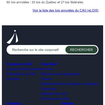
60 lois annotées : 33 lois du Québec et 27 lois fédérales.
Voir la liste des lois annotées du CAIJ (eLOIS)
À propos du CAIJ
Vous êtes ?
Conseil d’administration
Avocat.e
Publications du CAIJ
Membre de la magistrature
Carrières
Notaire
Étudiant.e École du Barreau ou stagiaire
Parajuriste
Étudiant.e en droit
Personne du public
Contenus
Services