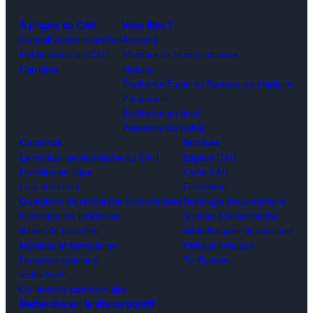
À propos du CAIJ
Vous êtes ?
Conseil d’administration
Avocat.e
Publications du CAIJ
Membre de la magistrature
Carrières
Notaire
Étudiant.e École du Barreau ou stagiaire
Parajuriste
Étudiant.e en droit
Personne du public
Contenus
Services
Le moteur de recherche du CAIJ
Espace CAIJ
Doctrine en ligne
Carte CAIJ
Lois annotées
Formation
Questions de recherche documentées
Repérage documentaire
Dictionnaires juridiques
Soutien à la recherche
Bases de données
Bibliothèques de cotravail
Modèles et formulaires
Prêts et livraison
Dossiers spéciaux
Tarification
Index Scott
Collections patrimoniales
Recherche sur le site corporatif