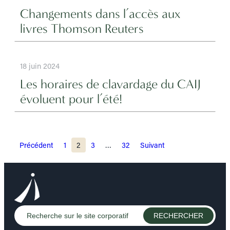
Changements dans l’accès aux
livres Thomson Reuters
18 juin 2024
Les horaires de clavardage du CAIJ
évoluent pour l’été!
Pagination
Précédent
1
2
3
…
32
Suivant
des
publications