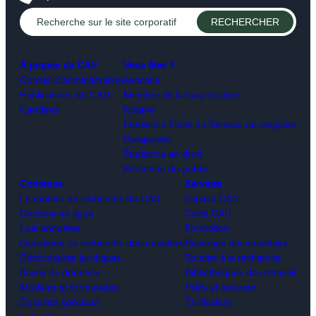
À propos du CAIJ
Vous êtes ?
Conseil d’administration
Avocat.e
Publications du CAIJ
Membre de la magistrature
Carrières
Notaire
Étudiant.e École du Barreau ou stagiaire
Parajuriste
Étudiant.e en droit
Personne du public
Contenus
Services
Le moteur de recherche du CAIJ
Espace CAIJ
Doctrine en ligne
Carte CAIJ
Lois annotées
Formation
Questions de recherche documentées
Repérage documentaire
Dictionnaires juridiques
Soutien à la recherche
Bases de données
Bibliothèques de cotravail
Modèles et formulaires
Prêts et livraison
Dossiers spéciaux
Tarification
Index Scott