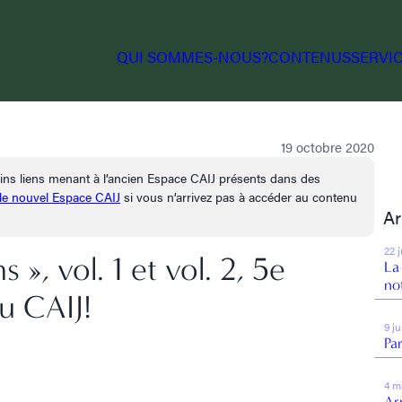
QUI SOMMES-NOUS?
CONTENUS
SERVI
19 octobre 2020
tains liens menant à l’ancien Espace CAIJ présents dans des
 le nouvel Espace CAIJ
si vous n’arrivez pas à accéder au contenu
Ar
22 
 », vol. 1 et vol. 2, 5e
La
no
au CAIJ!
9 j
Par
4 m
Arr