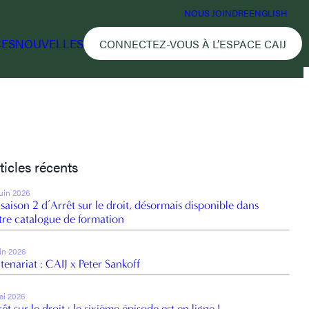
NOUS JOINDRE
ENGLISH
CES
NOUVELLES
CONNECTEZ-VOUS À L’ESPACE CAIJ
ticles récents
juin 2026
 saison 2 d’Arrêt sur le droit, désormais disponible dans
tre catalogue de formation
uin 2026
tenariat : CAIJ x Peter Sankoff
ai 2026
êt sur le droit : le sixième épisode est en ligne !