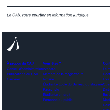
______________________________________________
Le CAIJ, votre
courtier
en information juridique.
À propos du CAIJ
Vous êtes ?
Con
Conseil d’administration
Avocat.e
Le m
Publications du CAIJ
Membre de la magistrature
Doct
Carrières
Notaire
Lois
Étudiant.e École du Barreau ou stagiaire
Ques
Parajuriste
Dict
Étudiant.e en droit
Base
Personne du public
Modè
Doss
Inde