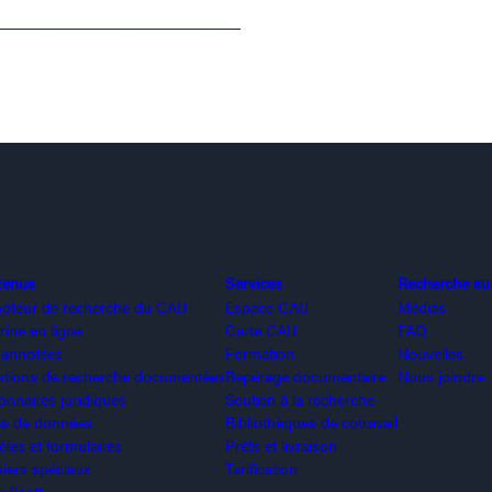
_________________________
tenus
Services
Recherche sur 
oteur de recherche du CAIJ
Espace CAIJ
Médias
rine en ligne
Carte CAIJ
FAQ
 annotées
Formation
Nouvelles
tions de recherche documentées
Repérage documentaire
Nous joindre
ionnaires juridiques
Soutien à la recherche
s de données
Bibliothèques de cotravail
les et formulaires
Prêts et livraison
iers spéciaux
Tarification
x Scott