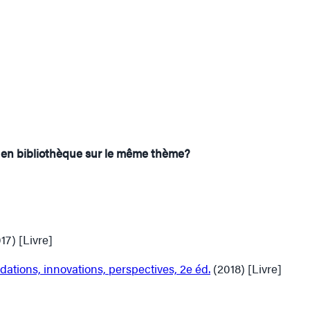
u en bibliothèque sur le même thème?
17) [Livre]
dations, innovations, perspectives, 2e éd.
(2018) [Livre]