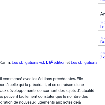
Ar
18 
Le
16 
Dr
7 n
7 
e
 Karim,
Les obligations vol. 1, 5
édition
et
Les obligations
ail commencé avec les éditions précédentes. Elle
t à celle qui la précédait, et ce en raison d’une
eaux développements concernant des sujets d’actualité
stes peuvent facilement constater que le nombre des
égration de nouveaux jugements aux notes déjà