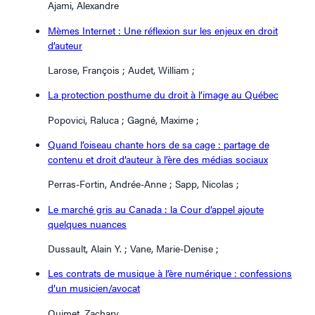
Ajami, Alexandre
Mèmes Internet : Une réflexion sur les enjeux en droit
d’auteur
Larose, François ; Audet, William ;
La protection posthume du droit à l’image au Québec
Popovici, Raluca ; Gagné, Maxime ;
Quand l’oiseau chante hors de sa cage : partage de
contenu et droit d’auteur à l’ère des médias sociaux
Perras-Fortin, Andrée-Anne ; Sapp, Nicolas ;
Le marché gris au Canada : la Cour d’appel ajoute
quelques nuances
Dussault, Alain Y. ; Vane, Marie-Denise ;
Les contrats de musique à l’ère numérique : confessions
d’un musicien/avocat
Ouimet, Zachary