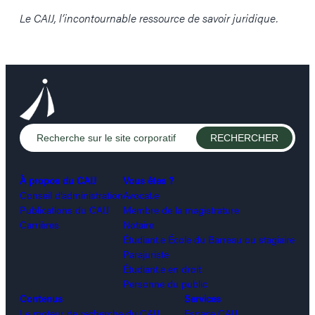
Le CAIJ, l’incontournable ressource de savoir juridique.
À propos du CAIJ
Vous êtes ?
Conseil d’administration
Avocat.e
Publications du CAIJ
Membre de la magistrature
Carrières
Notaire
Étudiant.e École du Barreau ou stagiaire
Parajuriste
Étudiant.e en droit
Personne du public
Contenus
Services
Le moteur de recherche du CAIJ
Espace CAIJ