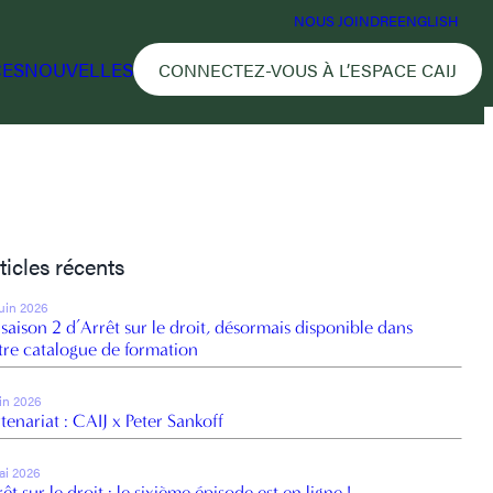
NOUS JOINDRE
ENGLISH
CES
NOUVELLES
CONNECTEZ-VOUS À L’ESPACE CAIJ
ticles récents
juin 2026
 saison 2 d’Arrêt sur le droit, désormais disponible dans
tre catalogue de formation
uin 2026
tenariat : CAIJ x Peter Sankoff
ai 2026
êt sur le droit : le sixième épisode est en ligne !