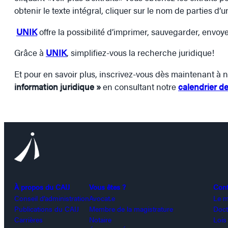
obtenir le texte intégral, cliquer sur le nom de parties d’un
UNIK
offre la possibilité d’imprimer, sauvegarder, envoye
Grâce à
UNIK
, simplifiez-vous la recherche juridique!
Et pour en savoir plus, inscrivez-vous dès maintenant à 
information juridique »
en consultant notre
calendrier d
À propos du CAIJ
Vous êtes ?
Con
Conseil d’administration
Avocat.e
Le m
Publications du CAIJ
Membre de la magistrature
Doct
Carrières
Notaire
Lois