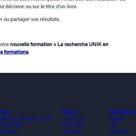
e décision ou sur le titre d’un livre.
r ou partager vos résultats.
notre
nouvelle formation
« La recherche UNIK en
es formations
.
tenus
Services
Recherche sur 
oteur de recherche du CAIJ
Espace CAIJ
Médias
rine en ligne
Carte CAIJ
FAQ
 annotées
Formation
Nouvelles