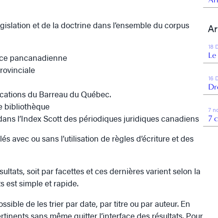
gislation et de la doctrine dans l’ensemble du corpus
Ar
18 
Le
dence pancanadienne
provinciale
16 
Dr
ications du Barreau du Québec.
e bibliothèque
7 n
dans l’Index Scott des périodiques juridiques canadiens
7 
lés avec ou sans l’utilisation de règles d’écriture et des
ultats, soit par facettes et ces dernières varient selon la
s est simple et rapide.
ossible de les trier par date, par titre ou par auteur. En
ertinents sans même quitter l’interface des résultats. Pour