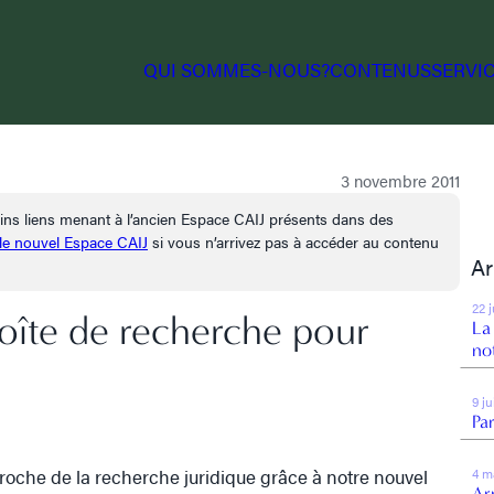
QUI SOMMES-NOUS?
CONTENUS
SERVI
3 novembre 2011
tains liens menant à l’ancien Espace CAIJ présents dans des
 le nouvel Espace CAIJ
si vous n’arrivez pas à accéder au contenu
Ar
22 
boîte de recherche pour
La
no
9 j
Par
oche de la recherche juridique grâce à notre nouvel
4 m
Arr