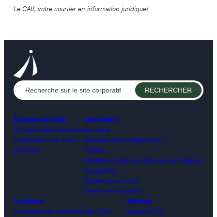
Le CAIJ, votre courtier en information juridique!
À propos du CAIJ
Vous êtes ?
Conseil d’administration
Avocat.e
Publications du CAIJ
Membre de la magistrature
Carrières
Notaire
Étudiant.e École du Barreau ou stagiaire
Parajuriste
Étudiant.e en droit
Personne du public
Contenus
Services
Le moteur de recherche du CAIJ
Espace CAIJ