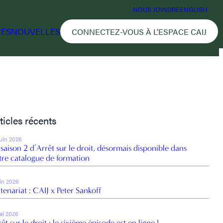
NOUS JOINDRE
ENGLISH
CES
NOUVELLES
CONNECTEZ-VOUS À L’ESPACE CAIJ
ticles récents
juin 2026
 saison 2 d’Arrêt sur le droit, désormais disponible dans
tre catalogue de formation
uin 2026
tenariat : CAIJ x Peter Sankoff
ai 2026
êt sur le droit : le sixième épisode est en ligne !