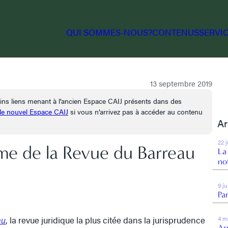
QUI SOMMES-NOUS?
CONTENUS
SERVI
13 septembre 2019
tains liens menant à l’ancien Espace CAIJ présents dans des
 le nouvel Espace CAIJ
si vous n’arrivez pas à accéder au contenu
Ar
22 
me de la Revue du Barreau
La
no
9 j
Par
au
, la revue juridique la plus citée dans la jurisprudence
4 m
Arr