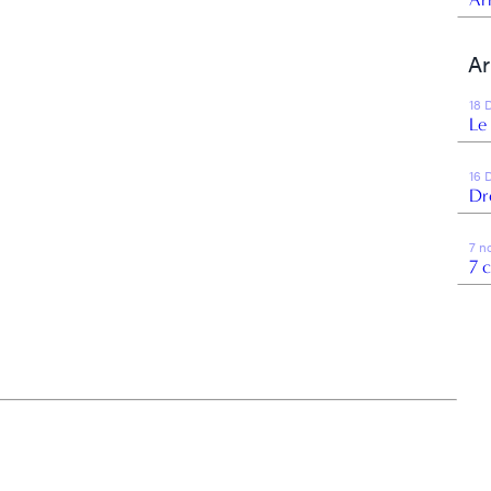
Ar
18 
Le
16 
Dr
7 n
7 