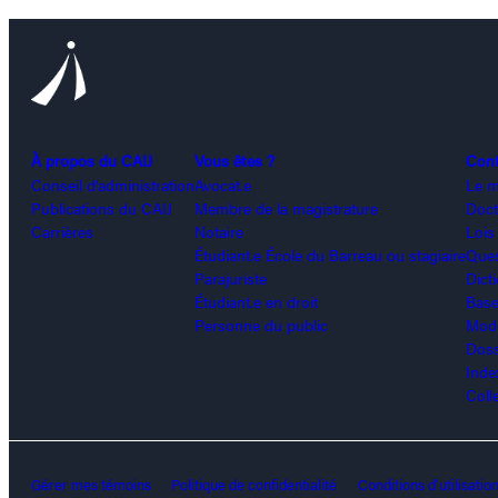
À propos du CAIJ
Vous êtes ?
Con
Conseil d’administration
Avocat.e
Le m
Publications du CAIJ
Membre de la magistrature
Doct
Carrières
Notaire
Lois
Étudiant.e École du Barreau ou stagiaire
Ques
Parajuriste
Dict
Étudiant.e en droit
Base
Personne du public
Modè
Doss
Inde
Coll
Gérer mes témoins
Politique de confidentialité
Conditions d’utilisatio