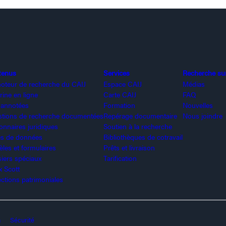
tenus
Services
Recherche sur 
oteur de recherche du CAIJ
Espace CAIJ
Médias
rine en ligne
Carte CAIJ
FAQ
 annotées
Formation
Nouvelles
tions de recherche documentées
Repérage documentaire
Nous joindre
ionnaires juridiques
Soutien à la recherche
s de données
Bibliothèques de cotravail
les et formulaires
Prêts et livraison
iers spéciaux
Tarification
x Scott
ections patrimoniales
n
Sécurité