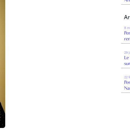
Ar
8 m
Pe
re
29 
Le
su
22 
Pe
Na