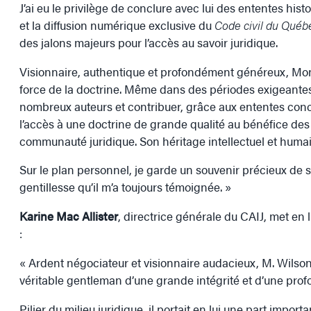
J’ai eu le privilège de conclure avec lui des ententes hist
et la diffusion numérique exclusive du
Code civil du Québ
des jalons majeurs pour l’accès au savoir juridique.
Visionnaire, authentique et profondément généreux, Monsi
force de la doctrine. Même dans des périodes exigeantes po
nombreux auteurs et contribuer, grâce aux ententes concl
l’accès à une doctrine de grande qualité au bénéfice des 
communauté juridique. Son héritage intellectuel et hum
Sur le plan personnel, je garde un souvenir précieux de
gentillesse qu’il m’a toujours témoignée. »
Karine Mac Allister
, directrice générale du CAIJ, met en
:
« Ardent négociateur et visionnaire audacieux, M. Wilson
véritable gentleman d’une grande intégrité et d’une prof
Pilier du milieu juridique, il portait en lui une part importa