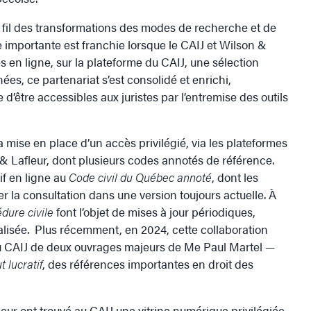
 fil des transformations des modes de recherche et de
pe importante est franchie lorsque le CAIJ et Wilson &
 en ligne, sur la plateforme du CAIJ, une sélection
nées, ce partenariat s’est consolidé et enrichi,
’être accessibles aux juristes par l’entremise des outils
la mise en place d’un accès privilégié, via les plateformes
& Lafleur, dont plusieurs codes annotés de référence.
if en ligne au
Code civil du Québec annoté
, dont les
r la consultation dans une version toujours actuelle. À
dure civile
font l’objet de mises à jour périodiques,
alisée. Plus récemment, en 2024, cette collaboration
 du CAIJ de deux ouvrages majeurs de Me Paul Martel —
 lucratif
, des références importantes en droit des
fleur ont trouvé au CAIJ une vitrine numérique privilégiée,