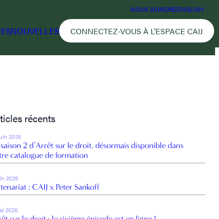
NOUS JOINDRE
ENGLISH
CES
NOUVELLES
CONNECTEZ-VOUS À L’ESPACE CAIJ
ticles récents
juin 2026
 saison 2 d’Arrêt sur le droit, désormais disponible dans
tre catalogue de formation
uin 2026
tenariat : CAIJ x Peter Sankoff
ai 2026
êt sur le droit : le sixième épisode est en ligne !