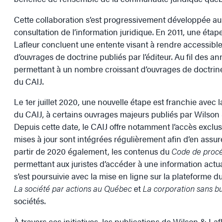
Cette collaboration s’est progressivement développée au
consultation de l’information juridique. En 2011, une éta
Lafleur concluent une entente visant à rendre accessibles
d’ouvrages de doctrine publiés par l’éditeur. Au fil des an
permettant à un nombre croissant d’ouvrages de doctrine d
du CAIJ.
Le 1er juillet 2020, une nouvelle étape est franchie avec 
du CAIJ, à certains ouvrages majeurs publiés par Wilson 
Depuis cette date, le CAIJ offre notamment l’accès exclus
mises à jour sont intégrées régulièrement afin d’en assure
partir de 2020 également, les contenus du
Code de procé
permettant aux juristes d’accéder à une information actu
s’est poursuivie avec la mise en ligne sur la plateforme
La société par actions au Québec
et
La corporation sans but
sociétés.
À travers ces initiatives, les publications de Wilson & La