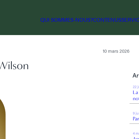
QUI SOMMES-NOUS?
CONTENUS
SERVI
10 mars 2026
Wilson
Ar
22 
La
no
9 j
Par
4 m
Arr