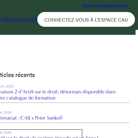
NOUS JOINDRE
ENGLISH
CES
NOUVELLES
CONNECTEZ-VOUS À L’ESPACE CAIJ
ticles récents
juin 2026
 saison 2 d’Arrêt sur le droit, désormais disponible dans
tre catalogue de formation
uin 2026
tenariat : CAIJ x Peter Sankoff
ai 2026
êt sur le droit : le sixième épisode est en ligne !