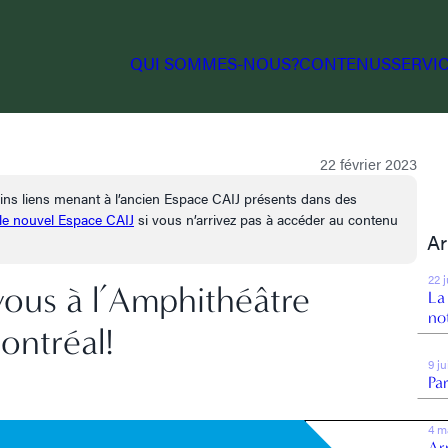
QUI SOMMES-NOUS?
CONTENUS
SERVI
22 février 2023
tains liens menant à l’ancien Espace CAIJ présents dans des
 le nouvel Espace CAIJ
si vous n’arrivez pas à accéder au contenu
Ar
22 
vous à l’Amphithéâtre
La
no
ontréal!
9 j
Par
4 m
Arr