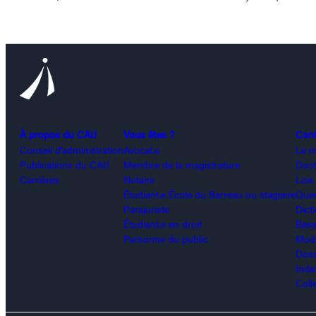
À propos du CAIJ
Vous êtes ?
Con
Conseil d’administration
Avocat.e
Le m
Publications du CAIJ
Membre de la magistrature
Doct
Carrières
Notaire
Lois
Étudiant.e École du Barreau ou stagiaire
Ques
Parajuriste
Dict
Étudiant.e en droit
Base
Personne du public
Modè
Doss
Inde
Coll