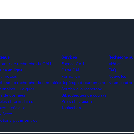
tenus
Services
Recherche sur 
oteur de recherche du CAIJ
Espace CAIJ
Médias
rine en ligne
Carte CAIJ
FAQ
 annotées
Formation
Nouvelles
tions de recherche documentées
Repérage documentaire
Nous joindre
ionnaires juridiques
Soutien à la recherche
s de données
Bibliothèques de cotravail
les et formulaires
Prêts et livraison
iers spéciaux
Tarification
x Scott
ections patrimoniales