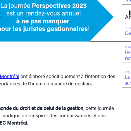
Ar
10 
Dé
8 m
Pe
re
29 
 Montréal
ont élaboré spécifiquement à l’intention des
Le
endances de l’heure en matière de gestion.
su
monde du droit et de celui de la gestion
, cette journée
e juridique de s’inspirer des connaissances et des
HEC Montréal
.