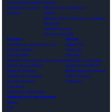
Conseil d’administration
Avocat.e
Publications du CAIJ
Membre de la magistrature
Carrières
Notaire
Étudiant.e École du Barreau ou stagiaire
Parajuriste
Étudiant.e en droit
Personne du public
Contenus
Services
Le moteur de recherche du CAIJ
Espace CAIJ
Doctrine en ligne
Carte CAIJ
Lois annotées
Formation
Questions de recherche documentées
Repérage documentaire
Dictionnaires juridiques
Soutien à la recherche
Bases de données
Bibliothèques de cotravail
Modèles et formulaires
Prêts et livraison
Dossiers spéciaux
Tarification
Index Scott
Collections patrimoniales
Recherche sur le site corporatif
Médias
FAQ