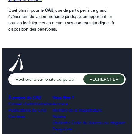
Quel plaisir, pour le
CAIJ
, que de participer à ce grand
événement de la communauté juridique, en apportant un
soutien logistique et en mettant ses contenus juridiques à
disposition des bénévoles.
À propos du CAIJ
Vous êtes ?
Conseil d’administration
Avocat.e
Publications du CAIJ
Membre de la magistrature
Carrières
Notaire
Étudiant.e École du Barreau ou stagiaire
Parajuriste