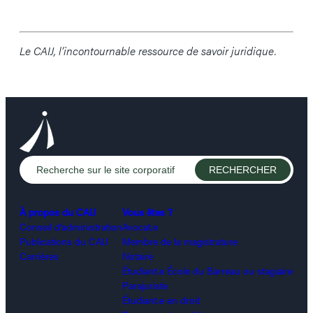
Le CAIJ, l’incontournable ressource de savoir juridique.
À propos du CAIJ
Vous êtes ?
Conseil d’administration
Avocat.e
Publications du CAIJ
Membre de la magistrature
Carrières
Notaire
Étudiant.e École du Barreau ou stagiaire
Parajuriste
Étudiant.e en droit