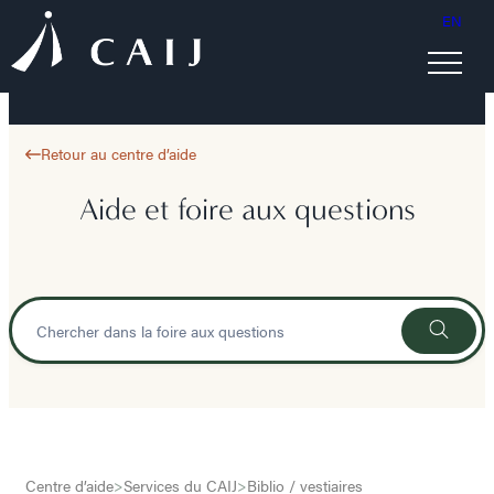
EN
Retour au centre d’aide
Aide et foire aux questions
Centre d’aide
>
Services du CAIJ
>
Biblio / vestiaires