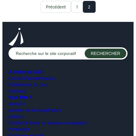
Précédent
1
2
À propos du CAIJ
Conseil d’administration
Publications du CAIJ
Carrières
Vous êtes ?
Avocat.e
Membre de la magistrature
Notaire
Étudiant.e École du Barreau ou stagiaire
Parajuriste
Étudiant.e en droit