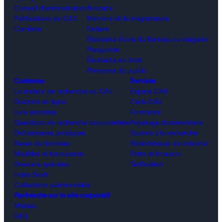
Conseil d’administration
Avocat.e
Publications du CAIJ
Membre de la magistrature
Carrières
Notaire
Étudiant.e École du Barreau ou stagiaire
Parajuriste
Étudiant.e en droit
Personne du public
Contenus
Services
Le moteur de recherche du CAIJ
Espace CAIJ
Doctrine en ligne
Carte CAIJ
Lois annotées
Formation
Questions de recherche documentées
Repérage documentaire
Dictionnaires juridiques
Soutien à la recherche
Bases de données
Bibliothèques de cotravail
Modèles et formulaires
Prêts et livraison
Dossiers spéciaux
Tarification
Index Scott
Collections patrimoniales
Recherche sur le site corporatif
Médias
FAQ