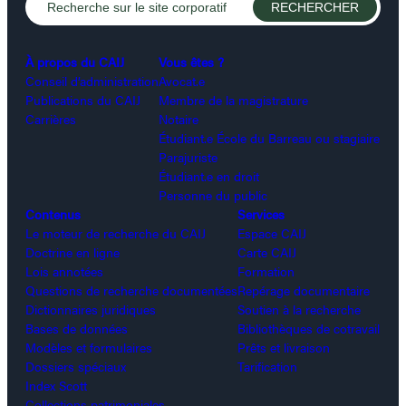
À propos du CAIJ
Vous êtes ?
Conseil d’administration
Avocat.e
Publications du CAIJ
Membre de la magistrature
Carrières
Notaire
Étudiant.e École du Barreau ou stagiaire
Parajuriste
Étudiant.e en droit
Personne du public
Contenus
Services
Le moteur de recherche du CAIJ
Espace CAIJ
Doctrine en ligne
Carte CAIJ
Lois annotées
Formation
Questions de recherche documentées
Repérage documentaire
Dictionnaires juridiques
Soutien à la recherche
Bases de données
Bibliothèques de cotravail
Modèles et formulaires
Prêts et livraison
Dossiers spéciaux
Tarification
Index Scott
Collections patrimoniales