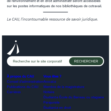
de l’environnement et en droit administratif seront accessibles
sur les postes informatiques de nos bibliothèques de cotravail.
Le CAIJ, l’incontournable ressource de savoir juridique.
À propos du CAIJ
Vous êtes ?
Conseil d’administration
Avocat.e
Publications du CAIJ
Membre de la magistrature
Carrières
Notaire
Étudiant.e École du Barreau ou stagiaire
Parajuriste
Étudiant.e en droit