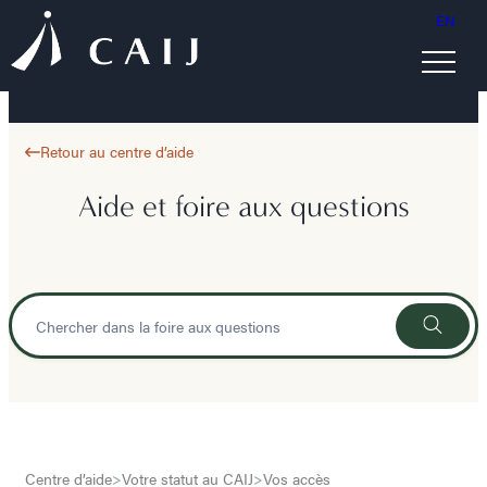
EN
Retour au centre d’aide
Aide et foire aux questions
Centre d’aide
>
Votre statut au CAIJ
>
Vos accès