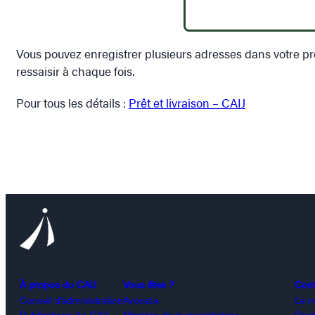
Vous pouvez enregistrer plusieurs adresses dans votre prof
ressaisir à chaque fois.
Pour tous les détails :
Prêt et livraison – CAIJ
À propos du CAIJ
Vous êtes ?
Con
Conseil d’administration
Avocat.e
Le m
Publications du CAIJ
Membre de la magistrature
Doct