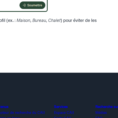
il (ex. :
Maison
,
Bureau
,
Chalet
) pour éviter de les
tenus
Services
Recherche sur 
oteur de recherche du CAIJ
Espace CAIJ
Médias
rine en ligne
Carte CAIJ
FAQ