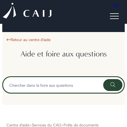
EN
Retour au centre d’aide
Aide et foire aux questions
Centre d’aide
>
Services du CAIJ
>
Prêts de documents